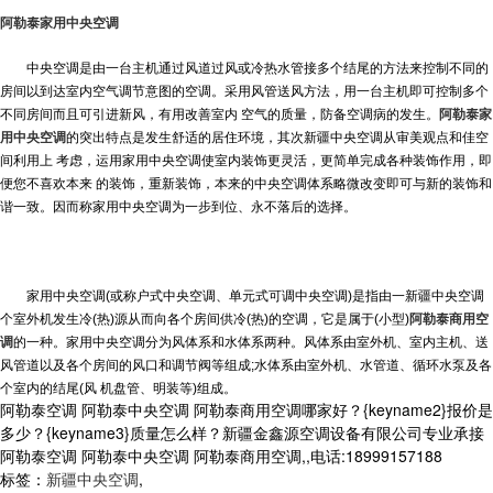
阿勒泰家用中央空调
中央空调是由一台主机通过风道过风或冷热水管接多个结尾的方法来控制不同的
房间以到达室内空气调节意图的空调。采用风管送风方法，用一台主机即可控制多个
不同房间而且可引进新风，有用改善室内 空气的质量，防备空调病的发生。
阿勒泰家
用中央空调
的突出特点是发生舒适的居住环境，其次
新疆中央空调
从审美观点和佳空
间利用上 考虑，运用家用中央空调使室内装饰更灵活，更简单完成各种装饰作用，即
便您不喜欢本来 的装饰，重新装饰，本来的中央空调体系略微改变即可与新的装饰和
谐一致。因而称家用中央空调为一步到位、永不落后的选择。
家用中央空调(或称户式中央空调、单元式可调中央空调)是指由一
新疆中央空调
个室外机发生冷(热)源从而向各个房间供冷(热)的空调，它是属于(小型)
阿勒泰商用空
调
的一种。家用中央空调分为风体系和水体系两种。风体系由室外机、室内主机、送
风管道以及各个房间的风口和调节阀等组成;水体系由室外机、水管道、循环水泵及各
个室内的结尾(风 机盘管、明装等)组成。
阿勒泰空调 阿勒泰中央空调 阿勒泰商用空调哪家好？{keyname2}报价是
多少？{keyname3}质量怎么样？新疆金鑫源空调设备有限公司专业承接
阿勒泰空调 阿勒泰中央空调 阿勒泰商用空调,,电话:18999157188
标签：
新疆中央空调
,