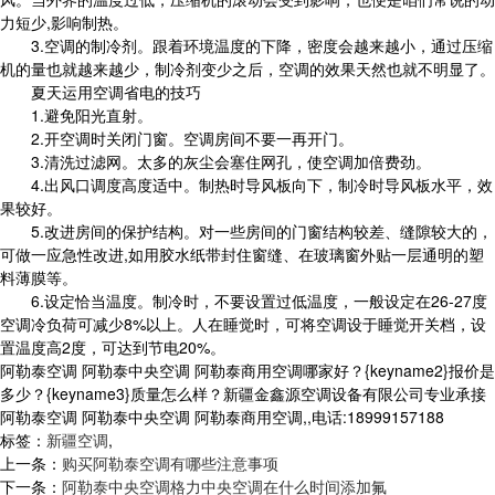
力短少,影响制热。
3.空调的制冷剂。跟着环境温度的下降，密度会越来越小，通过压缩
机的量也就越来越少，制冷剂变少之后，空调的效果天然也就不明显了。
夏天运用空调省电的技巧
1.避免阳光直射。
2.开空调时关闭门窗。空调房间不要一再开门。
3.清洗过滤网。太多的灰尘会塞住网孔，使空调加倍费劲。
4.出风口调度高度适中。制热时导风板向下，制冷时导风板水平，效
果较好。
5.改进房间的保护结构。对一些房间的门窗结构较差、缝隙较大的，
可做一应急性改进,如用胶水纸带封住窗缝、在玻璃窗外贴一层通明的塑
料薄膜等。
6.设定恰当温度。制冷时，不要设置过低温度，一般设定在26-27度
空调冷负荷可减少8%以上。人在睡觉时，可将空调设于睡觉开关档，设
置温度高2度，可达到节电20%。
阿勒泰空调 阿勒泰中央空调 阿勒泰商用空调哪家好？{keyname2}报价是
多少？{keyname3}质量怎么样？新疆金鑫源空调设备有限公司专业承接
阿勒泰空调 阿勒泰中央空调 阿勒泰商用空调,,电话:18999157188
标签：
新疆空调
,
上一条：
购买阿勒泰空调有哪些注意事项
下一条：
阿勒泰中央空调格力中央空调在什么时间添加氟